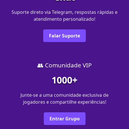
Suporte direto via Telegram, respostas rápidas e
atendimento personalizado!
Falar Suporte
👥 Comunidade VIP
1000+
Junte-se a uma comunidade exclusiva de
jogadores e compartilhe experiências!
Entrar Grupo