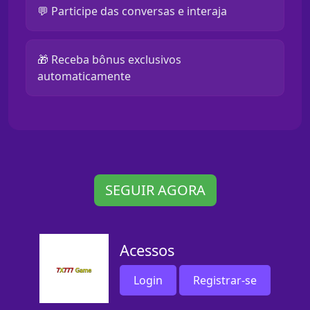
💬 Participe das conversas e interaja
🎁 Receba bônus exclusivos
automaticamente
SEGUIR AGORA
Acessos
Login
Registrar-se