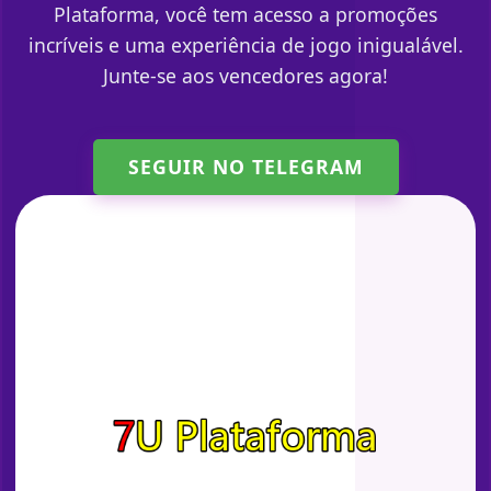
Plataforma, você tem acesso a promoções
incríveis e uma experiência de jogo inigualável.
Junte-se aos vencedores agora!
SEGUIR NO TELEGRAM