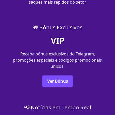
saques mais rápidos do setor.
🎁 Bônus Exclusivos
VIP
Receba bônus exclusivos do Telegram,
promoções especiais e códigos promocionais
únicos!
Ver Bônus
📢 Notícias em Tempo Real