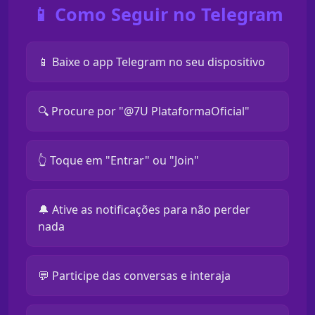
📱 Como Seguir no Telegram
📱 Baixe o app Telegram no seu dispositivo
🔍 Procure por "@7U PlataformaOficial"
👆 Toque em "Entrar" ou "Join"
🔔 Ative as notificações para não perder
nada
💬 Participe das conversas e interaja