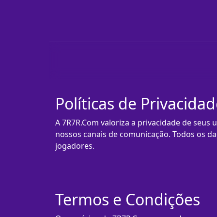
Políticas de Privacida
A 7R7R.Com valoriza a privacidade de seus
nossos canais de comunicação. Todos os dad
jogadores.
Termos e Condições