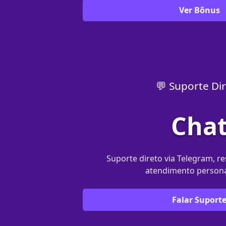
Ver Bônus
💬 Suporte Di
Cha
Suporte direto via Telegram, r
atendimento persona
Falar Suport