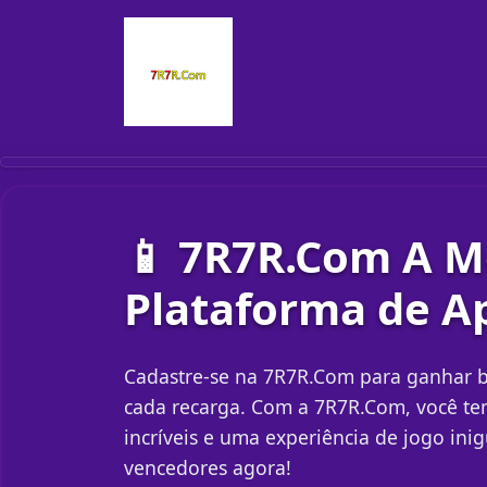
📱 7R7R.Com A M
Plataforma de A
Cadastre-se na 7R7R.Com para ganhar 
cada recarga. Com a 7R7R.Com, você t
incríveis e uma experiência de jogo inig
vencedores agora!