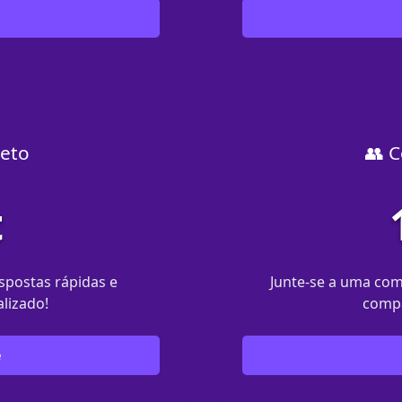
reto
👥 
t
espostas rápidas e
Junte-se a uma com
lizado!
compa
e