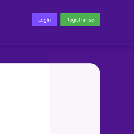
Login
Registrar-se