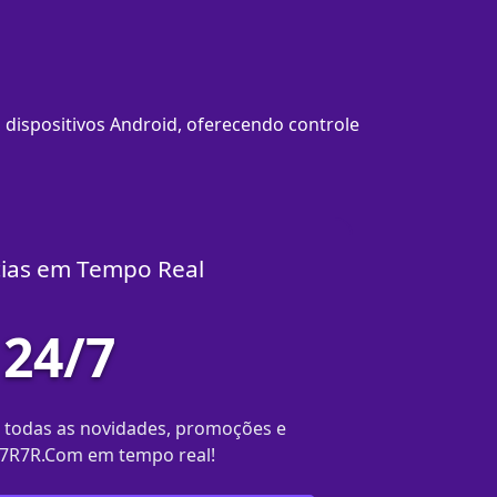
 dispositivos Android, oferecendo controle
cias em Tempo Real
24/7
e todas as novidades, promoções e
 7R7R.Com em tempo real!