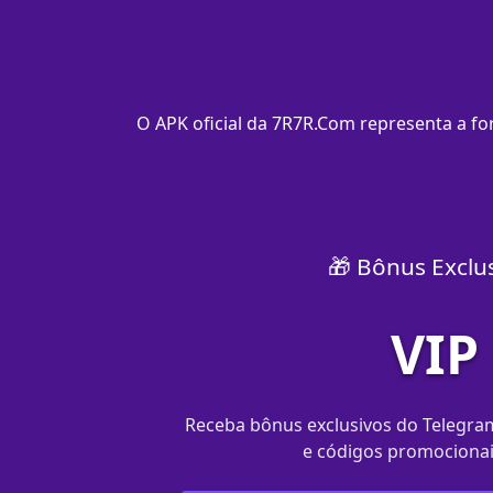
O APK oficial da 7R7R.Com representa a fo
🎁 Bônus Exclu
VIP
Receba bônus exclusivos do Telegra
e códigos promocionai