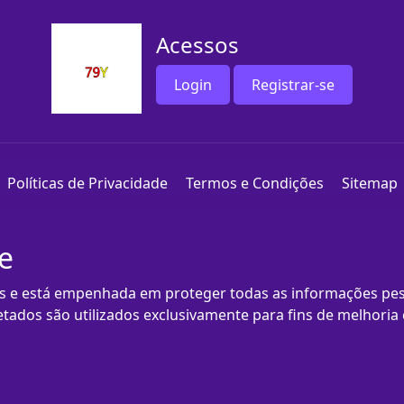
Acessos
Login
Registrar-se
Políticas de Privacidade
Termos e Condições
Sitemap
de
ios e está empenhada em proteger todas as informações pe
tados são utilizados exclusivamente para fins de melhoria