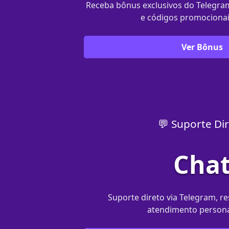
Receba bônus exclusivos do Telegra
e códigos promocionai
Ver Bônus
💬 Suporte Di
Cha
Suporte direto via Telegram, r
atendimento persona