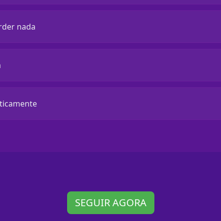
erder nada
a
aticamente
SEGUIR AGORA