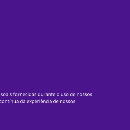
ssoais fornecidas durante o uso de nossos
 contínua da experiência de nossos