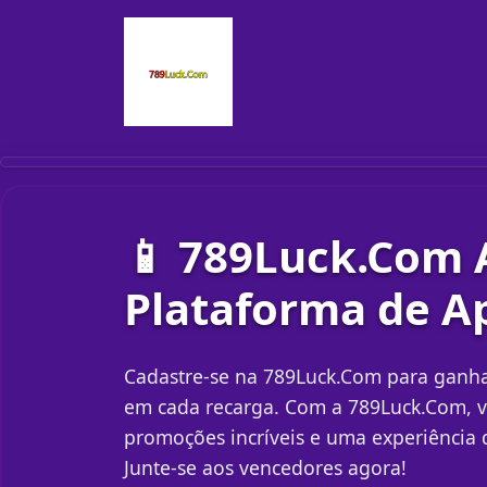
📱 789Luck.Com 
Plataforma de A
Cadastre-se na 789Luck.Com para ganha
em cada recarga. Com a 789Luck.Com, v
promoções incríveis e uma experiência d
Junte-se aos vencedores agora!