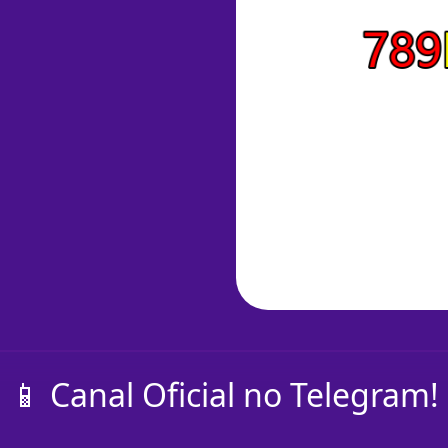
📱 Canal Oficial no Telegram!