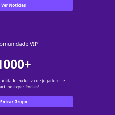
Ver Notícias
Comunidade VIP
1000+
unidade exclusiva de jogadores e
rtilhe experiências!
Entrar Grupo