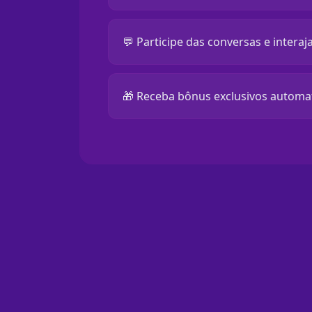
💬 Participe das conversas e interaj
🎁 Receba bônus exclusivos autom