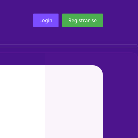
Login
Registrar-se