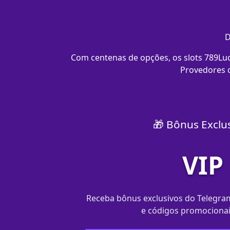
D
Com centenas de opções, os slots 789Luc
Provedores c
🎁 Bônus Exclu
VIP
Receba bônus exclusivos do Telegra
e códigos promocionai