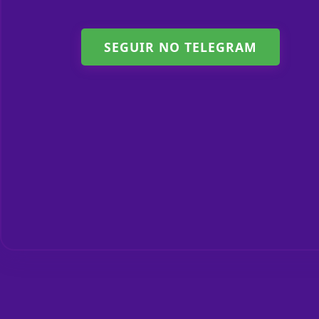
SEGUIR NO TELEGRAM