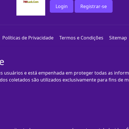
Login
Registrar-se
Políticas de Privacidade
Termos e Condições
Sitemap
de
eus usuários e está empenhada em proteger todas as inform
os coletados são utilizados exclusivamente para fins de m