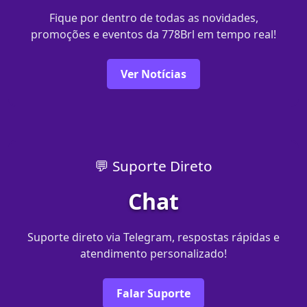
Fique por dentro de todas as novidades,
promoções e eventos da 778Brl em tempo real!
Ver Notícias
💬 Suporte Direto
Chat
Suporte direto via Telegram, respostas rápidas e
atendimento personalizado!
Falar Suporte