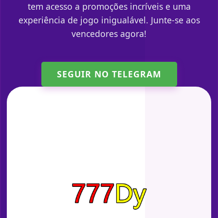
tem acesso a promoções incríveis e uma
experiência de jogo inigualável. Junte-se aos
vencedores agora!
SEGUIR NO TELEGRAM