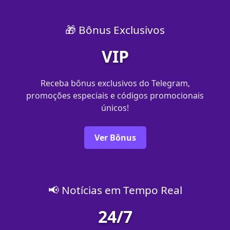
🎁 Bônus Exclusivos
VIP
Receba bônus exclusivos do Telegram,
promoções especiais e códigos promocionais
únicos!
Ver Bônus
📢 Notícias em Tempo Real
24/7