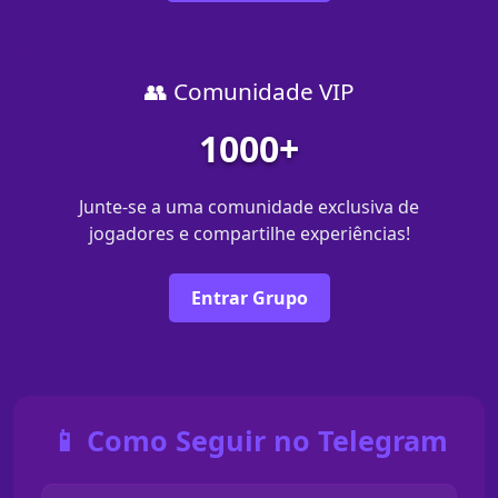
👥 Comunidade VIP
1000+
Junte-se a uma comunidade exclusiva de
jogadores e compartilhe experiências!
Entrar Grupo
📱 Como Seguir no Telegram