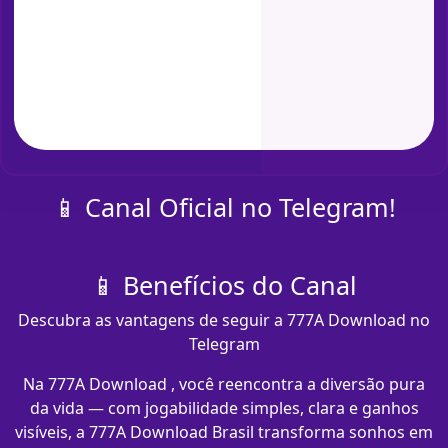
📱 Canal Oficial no Telegram!
📱 Benefícios do Canal
Descubra as vantagens de seguir a 777A Download no
Telegram
Na 777A Download , você reencontra a diversão pura
da vida — com jogabilidade simples, clara e ganhos
visíveis, a 777A Download Brasil transforma sonhos em