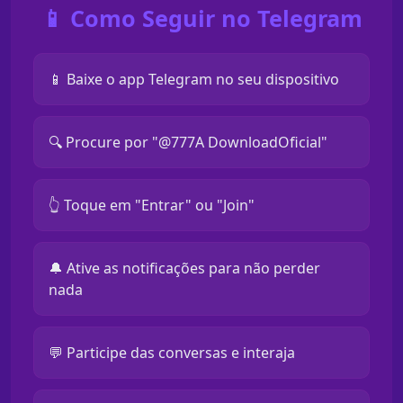
📱 Como Seguir no Telegram
📱 Baixe o app Telegram no seu dispositivo
🔍 Procure por "@777A DownloadOficial"
👆 Toque em "Entrar" ou "Join"
🔔 Ative as notificações para não perder
nada
💬 Participe das conversas e interaja