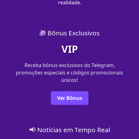
realidade.
🎁 Bônus Exclusivos
VIP
Receba bônus exclusivos do Telegram,
promoções especiais e códigos promocionais
únicos!
Ver Bônus
📢 Notícias em Tempo Real