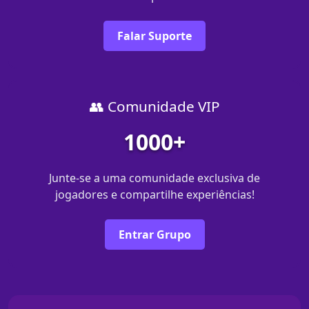
Falar Suporte
👥 Comunidade VIP
1000+
Junte-se a uma comunidade exclusiva de
jogadores e compartilhe experiências!
Entrar Grupo