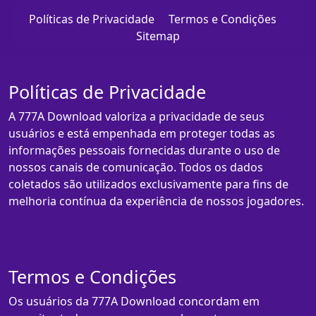
Políticas de Privacidade
Termos e Condições
Sitemap
Políticas de Privacidade
A 777A Download valoriza a privacidade de seus
usuários e está empenhada em proteger todas as
informações pessoais fornecidas durante o uso de
nossos canais de comunicação. Todos os dados
coletados são utilizados exclusivamente para fins de
melhoria contínua da experiência de nossos jogadores.
Termos e Condições
Os usuários da 777A Download concordam em