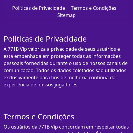
Políticas de Privacidade
Termos e Condições
Sitemap
Políticas de Privacidade
A 771B Vip valoriza a privacidade de seus usuários e
está empenhada em proteger todas as informações
pessoais fornecidas durante o uso de nossos canais de
comunicação. Todos os dados coletados são utilizados
exclusivamente para fins de melhoria contínua da
experiência de nossos jogadores.
Termos e Condições
Os usuários da 771B Vip concordam em respeitar todas