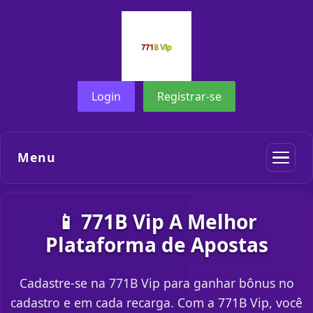
Login
Registrar-se
Menu
📱 771B Vip A Melhor
Plataforma de Apostas
Cadastre-se na 771B Vip para ganhar bônus no
cadastro e em cada recarga. Com a 771B Vip, você