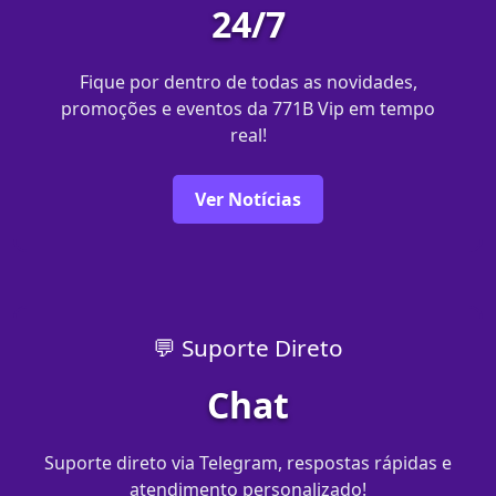
24/7
Fique por dentro de todas as novidades,
promoções e eventos da 771B Vip em tempo
real!
Ver Notícias
💬 Suporte Direto
Chat
Suporte direto via Telegram, respostas rápidas e
atendimento personalizado!