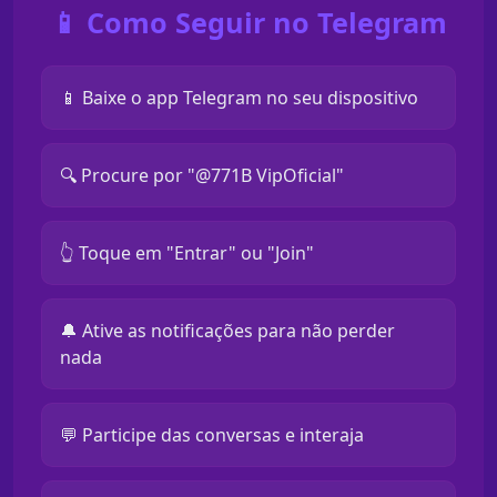
📱 Como Seguir no Telegram
📱 Baixe o app Telegram no seu dispositivo
🔍 Procure por "@771B VipOficial"
👆 Toque em "Entrar" ou "Join"
🔔 Ative as notificações para não perder
nada
💬 Participe das conversas e interaja