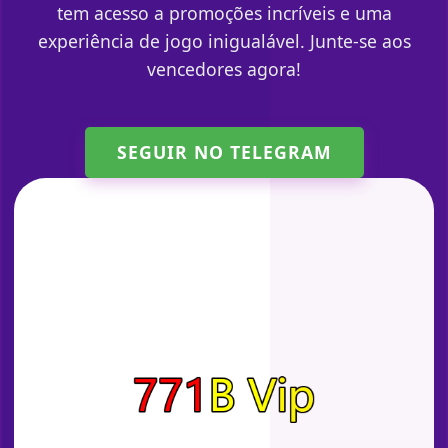
tem acesso a promoções incríveis e uma
experiência de jogo inigualável. Junte-se aos
vencedores agora!
SEGUIR NO TELEGRAM