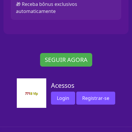
🎁 Receba bônus exclusivos
automaticamente
SEGUIR AGORA
Acessos
Login
Registrar-se