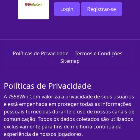
Login
Registrar-se
Políticas de Privacidade
Termos e Condições
Sitemap
Políticas de Privacidade
A 7558Win.Com valoriza a privacidade de seus usuários
e está empenhada em proteger todas as informações
pessoais fornecidas durante o uso de nossos canais de
comunicação. Todos os dados coletados são utilizados
exclusivamente para fins de melhoria contínua da
experiência de nossos jogadores.