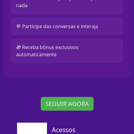
nada
💬 Participe das conversas e interaja
🎁 Receba bônus exclusivos
automaticamente
SEGUIR AGORA
Acessos