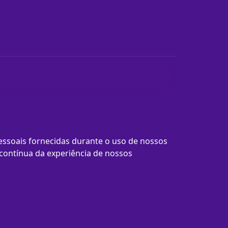
essoais fornecidas durante o uso de nossos
 contínua da experiência de nossos