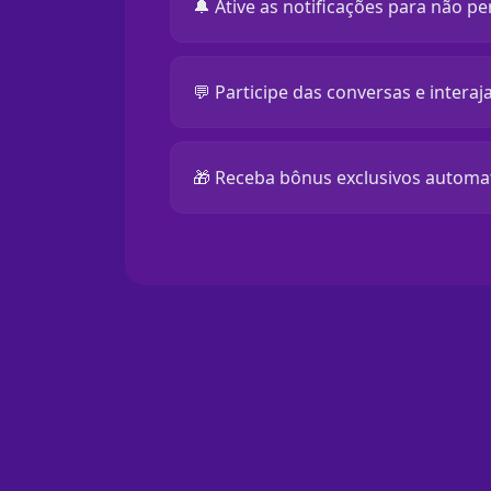
🔔 Ative as notificações para não p
💬 Participe das conversas e interaj
🎁 Receba bônus exclusivos autom