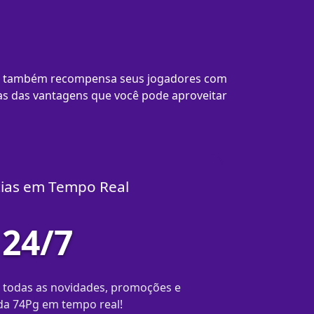
ela também recompensa seus jogadores com
as das vantagens que você pode aproveitar
cias em Tempo Real
24/7
e todas as novidades, promoções e
da 74Pg em tempo real!