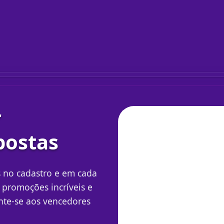
r
postas
 no cadastro e em cada
 promoções incríveis e
unte-se aos vencedores