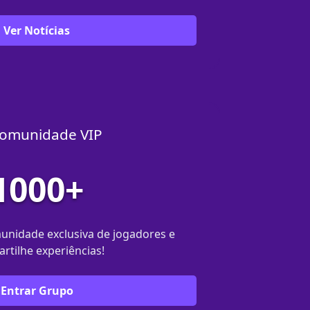
Ver Notícias
Comunidade VIP
1000+
unidade exclusiva de jogadores e
rtilhe experiências!
Entrar Grupo