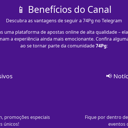
📱 Benefícios do Canal
Descubra as vantagens de seguir a 74Pg no Telegram
s uma plataforma de apostas online de alta qualidade – 
rnam a experiência ainda mais emocionante. Confira algum
ao se tornar parte da comunidade
74Pg
:
sivos
📢 Notí
m, promoções especiais
Fique por dentro d
s únicos!
eventos 