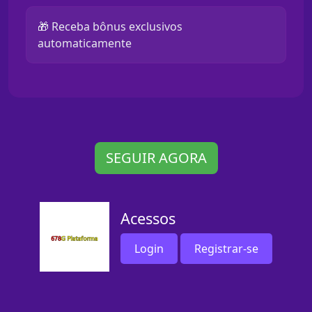
🎁 Receba bônus exclusivos
automaticamente
SEGUIR AGORA
Acessos
Login
Registrar-se