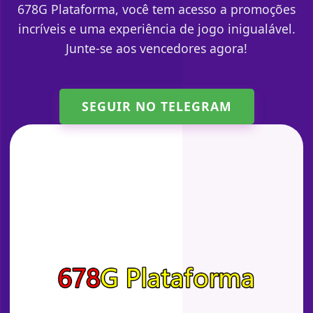
678G Plataforma, você tem acesso a promoções
incríveis e uma experiência de jogo inigualável.
Junte-se aos vencedores agora!
SEGUIR NO TELEGRAM