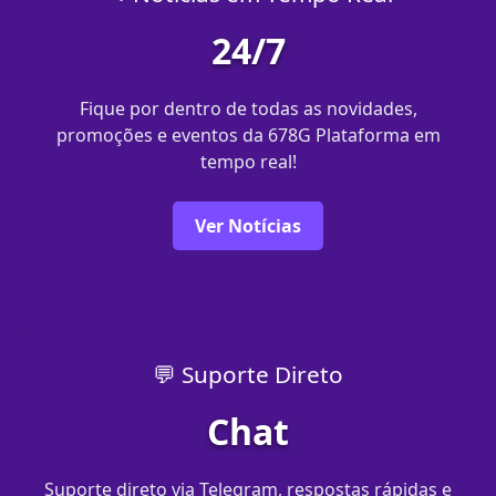
24/7
Fique por dentro de todas as novidades,
promoções e eventos da 678G Plataforma em
tempo real!
Ver Notícias
💬 Suporte Direto
Chat
Suporte direto via Telegram, respostas rápidas e