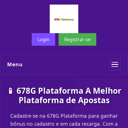
Login
Registrar-se
Menu
📱 678G Plataforma A Melhor
Plataforma de Apostas
Cadastre-se na 678G Plataforma para ganhar
bônus no cadastro e em cada recarga. Com a