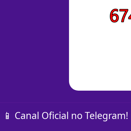
📱 Canal Oficial no Telegram!