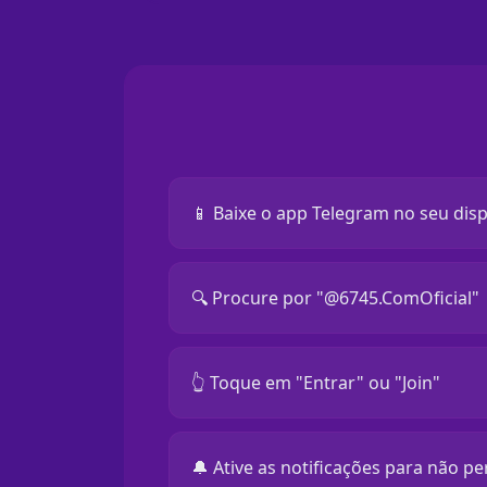
📱 Baixe o app Telegram no seu disp
🔍 Procure por "@6745.ComOficial"
👆 Toque em "Entrar" ou "Join"
🔔 Ative as notificações para não p