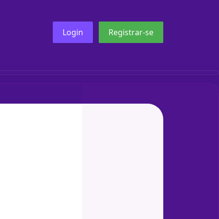
Login
Registrar-se