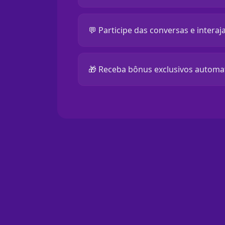
💬 Participe das conversas e interaj
🎁 Receba bônus exclusivos autom