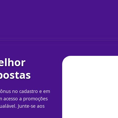
elhor
postas
bônus no cadastro e em
em acesso a promoções
ualável. Junte-se aos