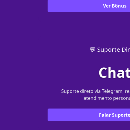
Ver Bônus
💬 Suporte Di
Cha
Suporte direto via Telegram, r
atendimento persona
Falar Suport