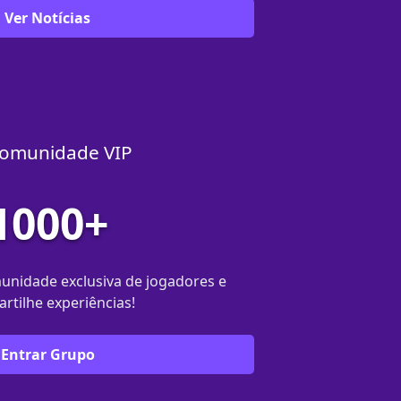
Ver Notícias
Comunidade VIP
1000+
unidade exclusiva de jogadores e
rtilhe experiências!
Entrar Grupo