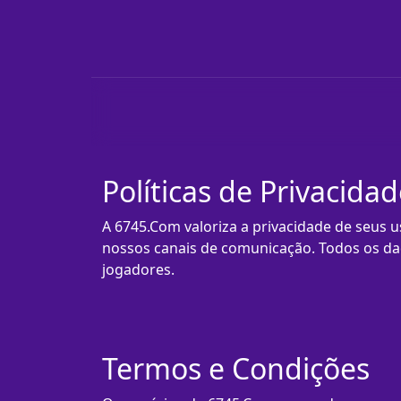
Políticas de Privacida
A 6745.Com valoriza a privacidade de seus 
nossos canais de comunicação. Todos os dad
jogadores.
Termos e Condições