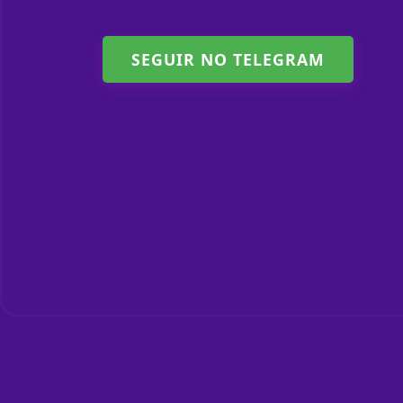
SEGUIR NO TELEGRAM