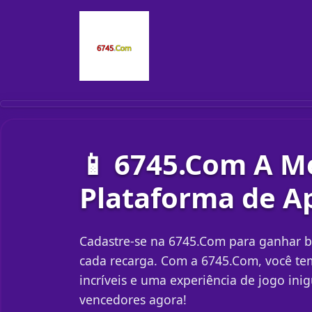
📱 6745.Com A M
Plataforma de A
Cadastre-se na 6745.Com para ganhar 
cada recarga. Com a 6745.Com, você t
incríveis e uma experiência de jogo inig
vencedores agora!