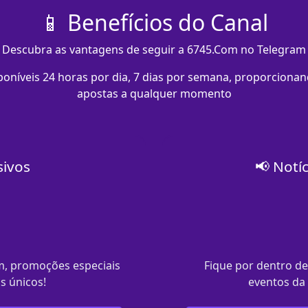
📱 Benefícios do Canal
Descubra as vantagens de seguir a 6745.Com no Telegram
sponíveis 24 horas por dia, 7 dias por semana, proporciona
apostas a qualquer momento
sivos
📢 Notí
m, promoções especiais
Fique por dentro d
s únicos!
eventos da