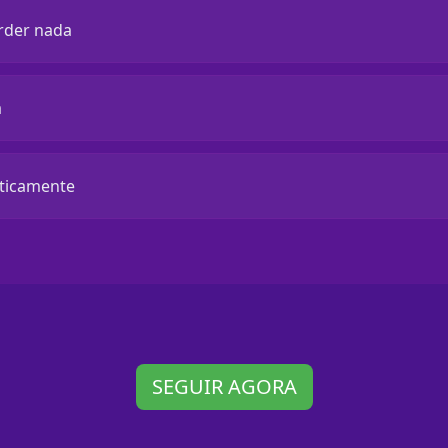
erder nada
a
aticamente
SEGUIR AGORA