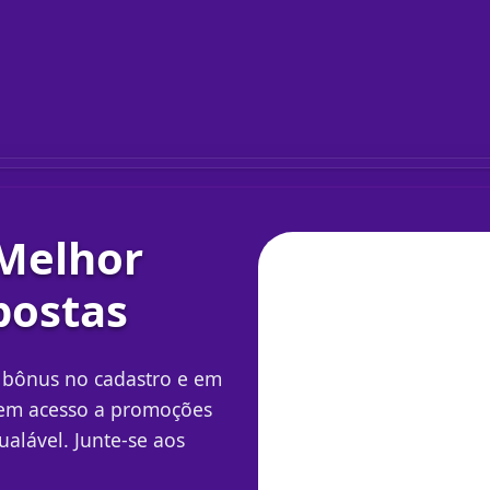
 Melhor
postas
r bônus no cadastro e em
 tem acesso a promoções
ualável. Junte-se aos