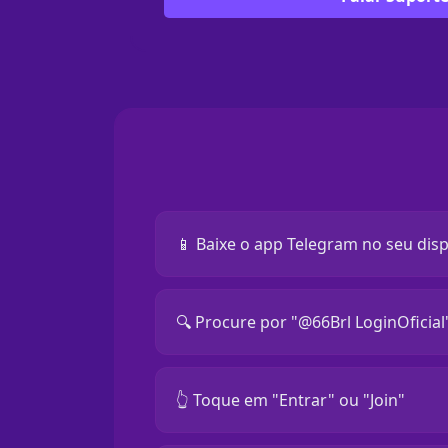
📱 Baixe o app Telegram no seu disp
🔍 Procure por "@66Brl LoginOficial
👆 Toque em "Entrar" ou "Join"