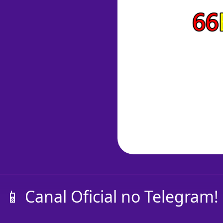
📱 Canal Oficial no Telegram!