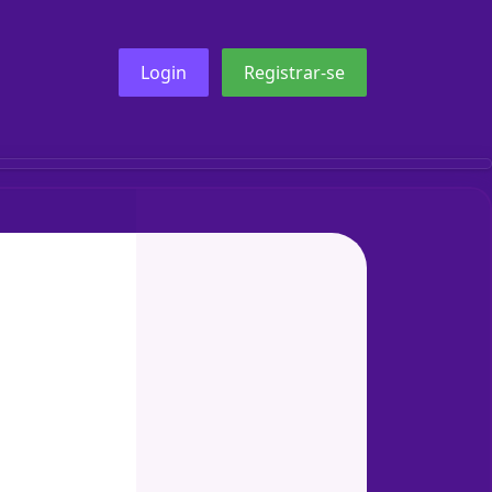
Login
Registrar-se