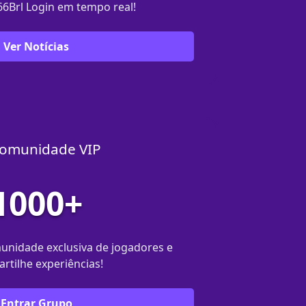
66Brl Login em tempo real!
Ver Notícias
Comunidade VIP
1000+
unidade exclusiva de jogadores e
rtilhe experiências!
Entrar Grupo