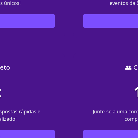
s únicos!
eventos da 
reto
👥 
t
espostas rápidas e
Junte-se a uma com
lizado!
compa
e