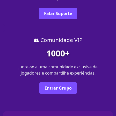
Falar Suporte
👥 Comunidade VIP
1000+
Junte-se a uma comunidade exclusiva de
jogadores e compartilhe experiências!
Entrar Grupo