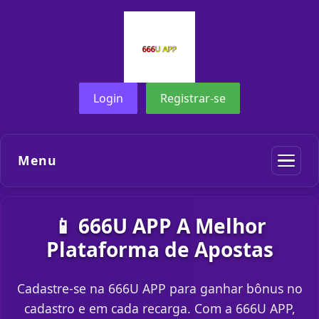
Login
Registrar-se
Menu
📱 666U APP A Melhor
Plataforma de Apostas
Cadastre-se na 666U APP para ganhar bônus no
cadastro e em cada recarga. Com a 666U APP,