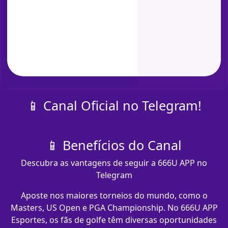
📱 Canal Oficial no Telegram!
📱 Benefícios do Canal
Descubra as vantagens de seguir a 666U APP no
Telegram
Aposte nos maiores torneios do mundo, como o
Masters, US Open e PGA Championship. No 666U APP
Esportes, os fãs de golfe têm diversas oportunidades