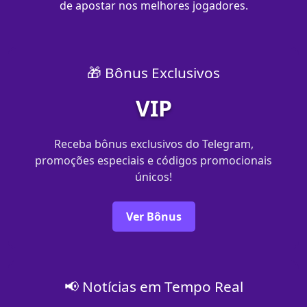
de apostar nos melhores jogadores.
🎁 Bônus Exclusivos
VIP
Receba bônus exclusivos do Telegram,
promoções especiais e códigos promocionais
únicos!
Ver Bônus
📢 Notícias em Tempo Real