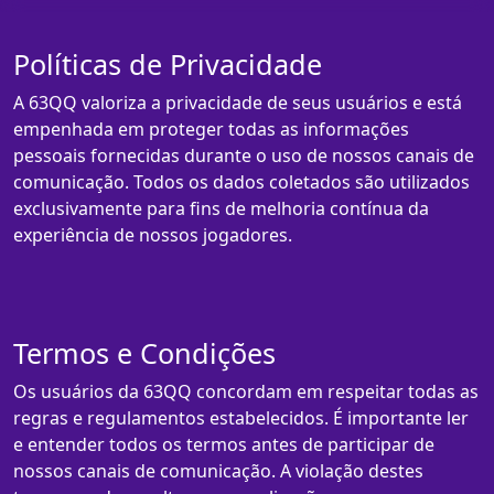
Políticas de Privacidade
A 63QQ valoriza a privacidade de seus usuários e está
empenhada em proteger todas as informações
pessoais fornecidas durante o uso de nossos canais de
comunicação. Todos os dados coletados são utilizados
exclusivamente para fins de melhoria contínua da
experiência de nossos jogadores.
Termos e Condições
Os usuários da 63QQ concordam em respeitar todas as
regras e regulamentos estabelecidos. É importante ler
e entender todos os termos antes de participar de
nossos canais de comunicação. A violação destes