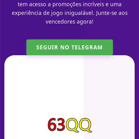
tem acesso a promoções incríveis e uma
experiência de jogo inigualável. Junte-se aos
vencedores agora!
SEGUIR NO TELEGRAM