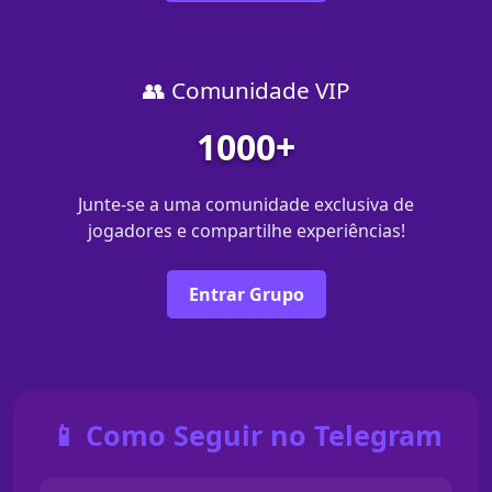
👥 Comunidade VIP
1000+
Junte-se a uma comunidade exclusiva de
jogadores e compartilhe experiências!
Entrar Grupo
📱 Como Seguir no Telegram