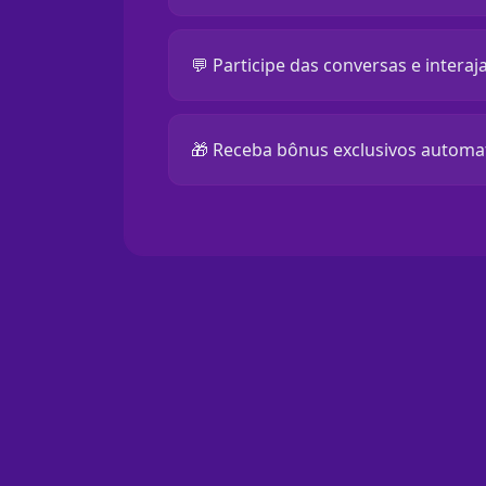
💬 Participe das conversas e interaj
🎁 Receba bônus exclusivos autom