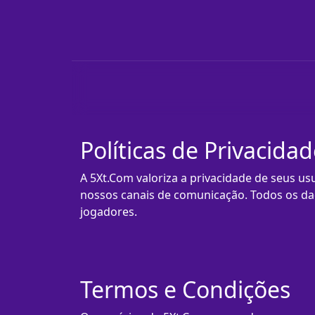
Políticas de Privacida
A 5Xt.Com valoriza a privacidade de seus u
nossos canais de comunicação. Todos os dad
jogadores.
Termos e Condições