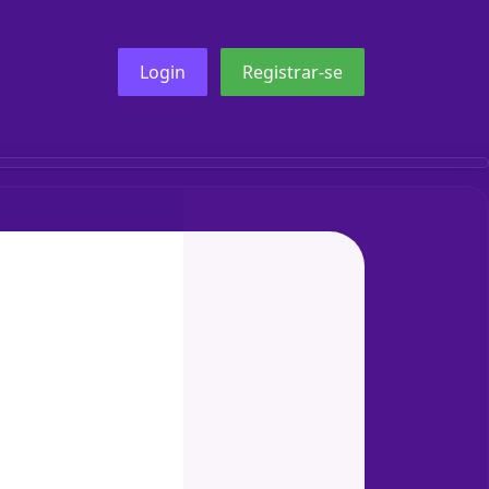
Login
Registrar-se