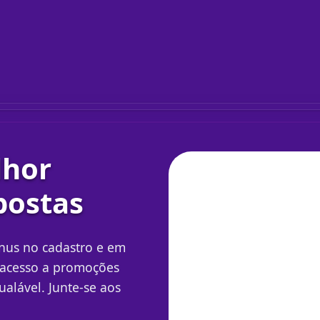
lhor
postas
nus no cadastro e em
 acesso a promoções
ualável. Junte-se aos