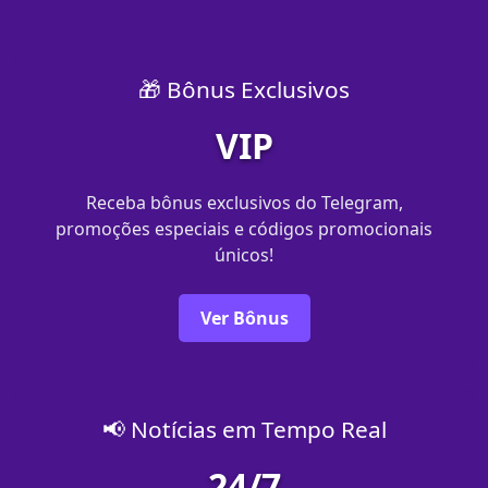
🎁 Bônus Exclusivos
VIP
Receba bônus exclusivos do Telegram,
promoções especiais e códigos promocionais
únicos!
Ver Bônus
📢 Notícias em Tempo Real
24/7