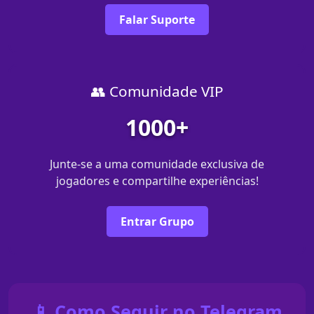
Falar Suporte
👥 Comunidade VIP
1000+
Junte-se a uma comunidade exclusiva de
jogadores e compartilhe experiências!
Entrar Grupo
📱 Como Seguir no Telegram