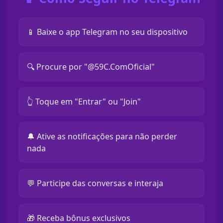
📱 Baixe o app Telegram no seu dispositivo
🔍 Procure por "@59C.ComOficial"
👆 Toque em "Entrar" ou "Join"
🔔 Ative as notificações para não perder
nada
💬 Participe das conversas e interaja
🎁 Receba bônus exclusivos