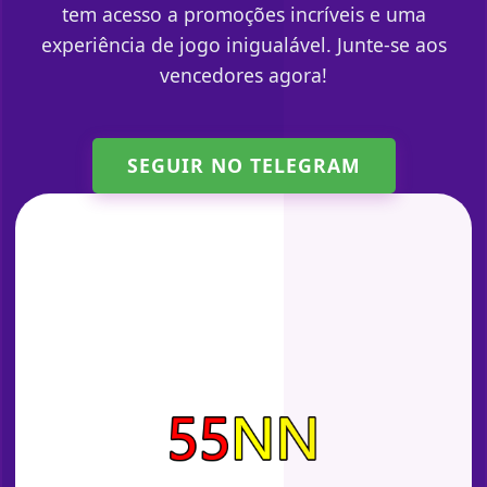
tem acesso a promoções incríveis e uma
experiência de jogo inigualável. Junte-se aos
vencedores agora!
SEGUIR NO TELEGRAM