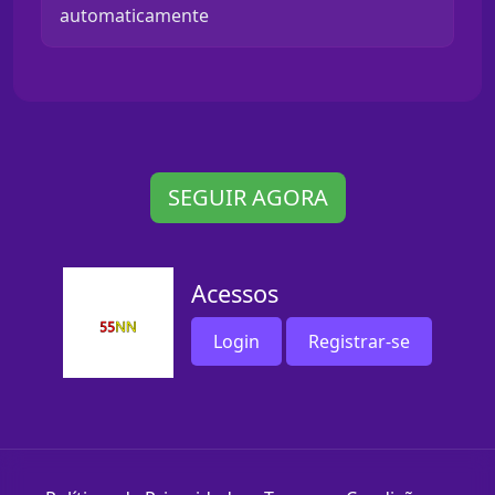
automaticamente
SEGUIR AGORA
Acessos
Login
Registrar-se