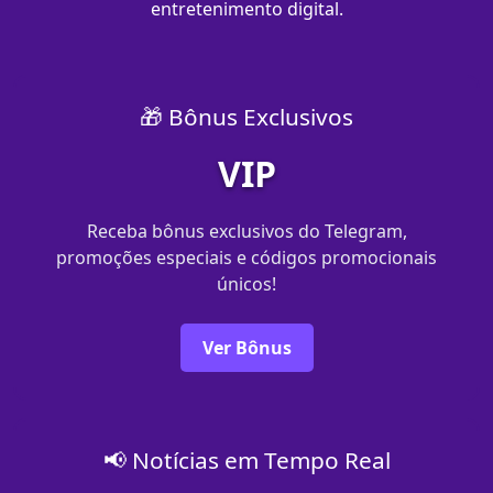
entretenimento digital.
🎁 Bônus Exclusivos
VIP
Receba bônus exclusivos do Telegram,
promoções especiais e códigos promocionais
únicos!
Ver Bônus
📢 Notícias em Tempo Real