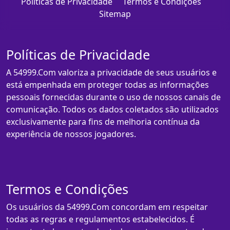
Políticas de Privacidade
Termos e Condições
Sitemap
Políticas de Privacidade
A 54999.Com valoriza a privacidade de seus usuários e
está empenhada em proteger todas as informações
pessoais fornecidas durante o uso de nossos canais de
comunicação. Todos os dados coletados são utilizados
exclusivamente para fins de melhoria contínua da
experiência de nossos jogadores.
Termos e Condições
Os usuários da 54999.Com concordam em respeitar
todas as regras e regulamentos estabelecidos. É