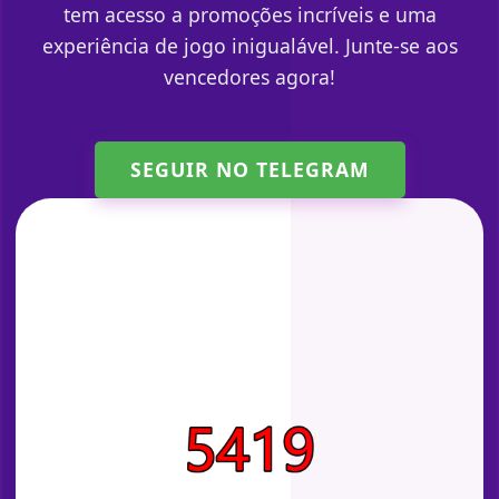
tem acesso a promoções incríveis e uma
experiência de jogo inigualável. Junte-se aos
vencedores agora!
SEGUIR NO TELEGRAM