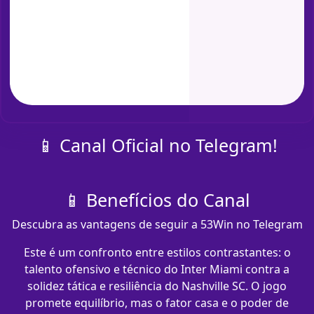
📱 Canal Oficial no Telegram!
📱 Benefícios do Canal
Descubra as vantagens de seguir a 53Win no Telegram
Este é um confronto entre estilos contrastantes: o
talento ofensivo e técnico do Inter Miami contra a
solidez tática e resiliência do Nashville SC. O jogo
promete equilíbrio, mas o fator casa e o poder de