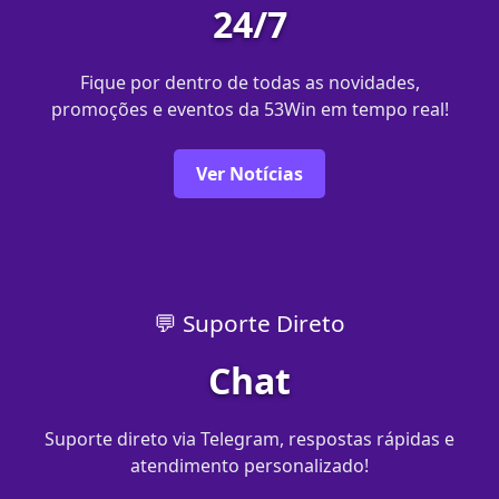
24/7
Fique por dentro de todas as novidades,
promoções e eventos da 53Win em tempo real!
Ver Notícias
💬 Suporte Direto
Chat
Suporte direto via Telegram, respostas rápidas e
atendimento personalizado!