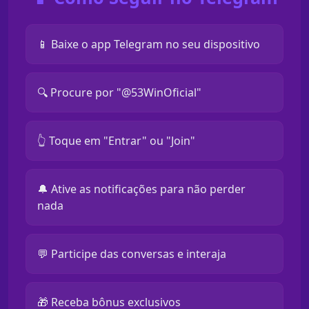
📱 Baixe o app Telegram no seu dispositivo
🔍 Procure por "@53WinOficial"
👆 Toque em "Entrar" ou "Join"
🔔 Ative as notificações para não perder
nada
💬 Participe das conversas e interaja
🎁 Receba bônus exclusivos