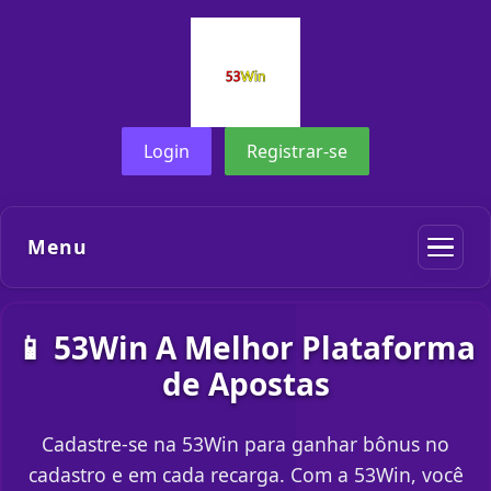
Login
Registrar-se
Menu
📱 53Win A Melhor Plataforma
de Apostas
Cadastre-se na 53Win para ganhar bônus no
cadastro e em cada recarga. Com a 53Win, você