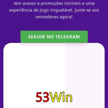
tem acesso a promoções incríveis e uma
experiência de jogo inigualável. Junte-se aos
vencedores agora!
SEGUIR NO TELEGRAM