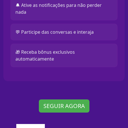
🔔 Ative as notificações para não perder
nada
💬 Participe das conversas e interaja
🎁 Receba bônus exclusivos
automaticamente
SEGUIR AGORA