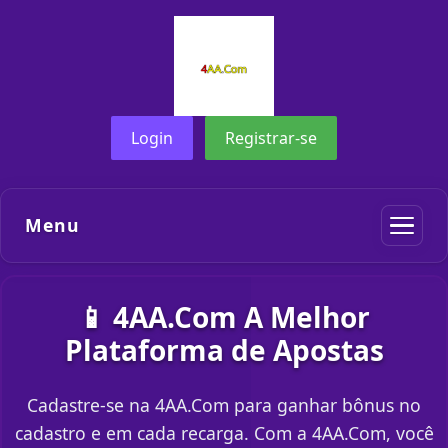
Login
Registrar-se
Menu
📱 4AA.Com A Melhor
Plataforma de Apostas
Cadastre-se na 4AA.Com para ganhar bônus no
cadastro e em cada recarga. Com a 4AA.Com, você