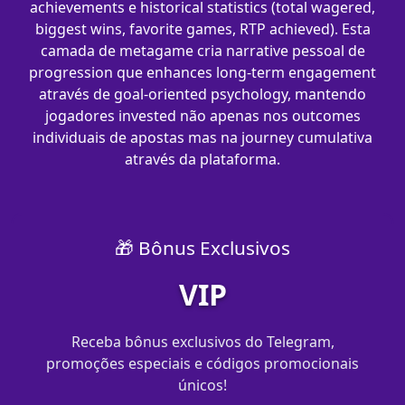
achievements e historical statistics (total wagered,
biggest wins, favorite games, RTP achieved). Esta
camada de metagame cria narrative pessoal de
progression que enhances long-term engagement
através de goal-oriented psychology, mantendo
jogadores invested não apenas nos outcomes
individuais de apostas mas na journey cumulativa
através da plataforma.
🎁 Bônus Exclusivos
VIP
Receba bônus exclusivos do Telegram,
promoções especiais e códigos promocionais
únicos!