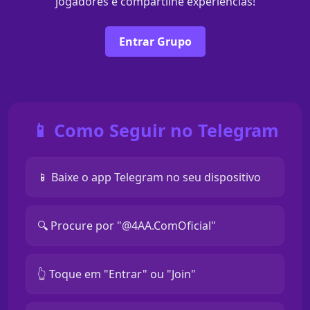
jogadores e compartilhe experiências!
Entrar Grupo
📱 Como Seguir no Telegram
📱 Baixe o app Telegram no seu dispositivo
🔍 Procure por "@4AA.ComOficial"
👆 Toque em "Entrar" ou "Join"