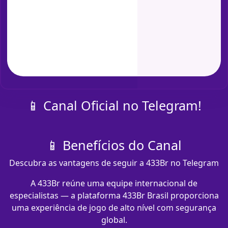
📱 Canal Oficial no Telegram!
📱 Benefícios do Canal
Descubra as vantagens de seguir a 433Br no Telegram
A 433Br reúne uma equipe internacional de
especialistas — a plataforma 433Br Brasil proporciona
uma experiência de jogo de alto nível com segurança
global.