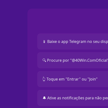
📱 Baixe o app Telegram no seu disp
🔍 Procure por "@40Win.ComOficial
👆 Toque em "Entrar" ou "Join"
🔔 Ative as notificações para não p