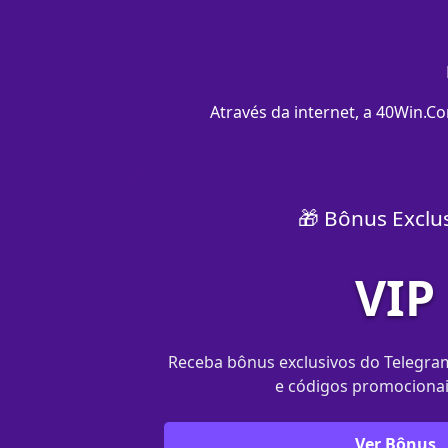
Através da internet, a 40Win.C
🎁 Bônus Exclu
VIP
Receba bônus exclusivos do Telegra
e códigos promocionai
Ver Bônus