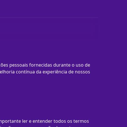
ões pessoais fornecidas durante o uso de
elhoria contínua da experiência de nossos
mportante ler e entender todos os termos