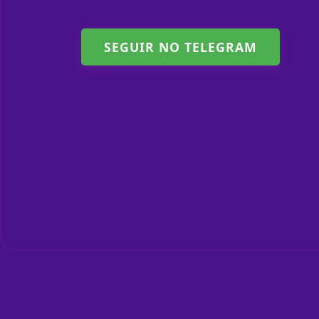
SEGUIR NO TELEGRAM