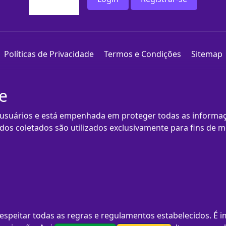
Políticas de Privacidade
Termos e Condições
Sitemap
de
s usuários e está empenhada em proteger todas as informaç
os coletados são utilizados exclusivamente para fins de m
peitar todas as regras e regulamentos estabelecidos. É i