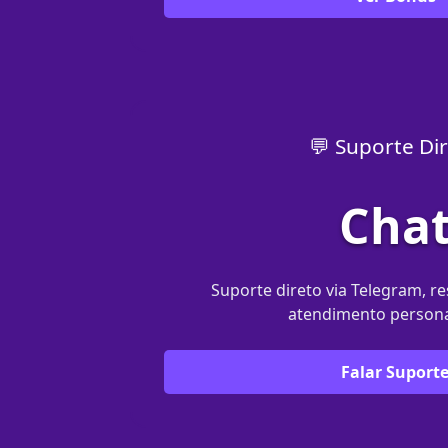
💬 Suporte Di
Cha
Suporte direto via Telegram, r
atendimento persona
Falar Suport