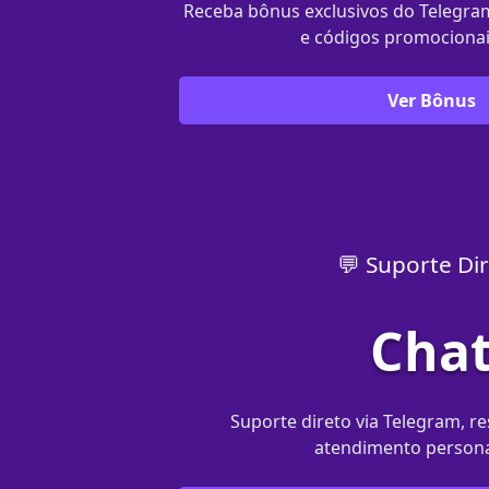
Receba bônus exclusivos do Telegra
e códigos promocionai
Ver Bônus
💬 Suporte Di
Cha
Suporte direto via Telegram, r
atendimento persona