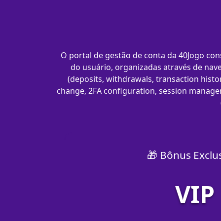
O portal de gestão de conta da 40Jogo con
do usuário, organizadas através de nav
(deposits, withdrawals, transaction histo
change, 2FA configuration, session manageme
🎁 Bônus Exclu
VIP