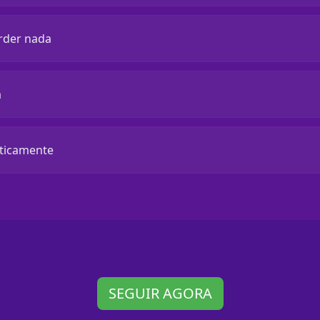
erder nada
a
aticamente
SEGUIR AGORA