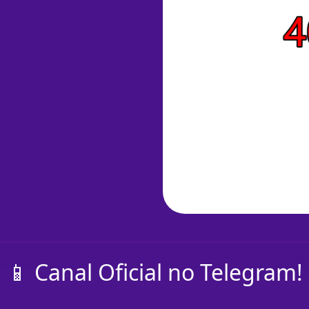
📱 Canal Oficial no Telegram!