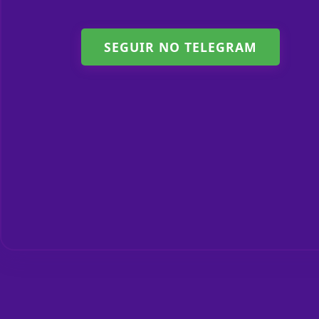
SEGUIR NO TELEGRAM