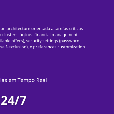
 architecture orientada a tarefas críticas
 clusters lógicos: financial management
lable offers), security settings (password
self-exclusion), e preferences customization
.
cias em Tempo Real
24/7