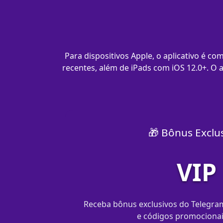
Para dispositivos Apple, o aplicativo é c
recentes, além de iPads com iOS 12.0+. O a
🎁 Bônus Exclu
VIP
Receba bônus exclusivos do Telegra
e códigos promocionai