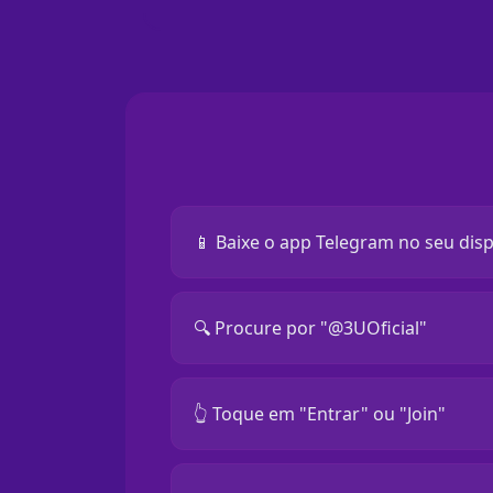
📱 Baixe o app Telegram no seu disp
🔍 Procure por "@3UOficial"
👆 Toque em "Entrar" ou "Join"