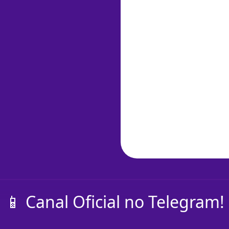
📱 Canal Oficial no Telegram!