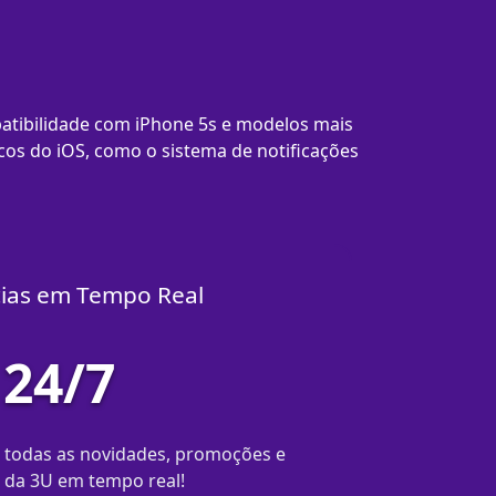
mpatibilidade com iPhone 5s e modelos mais
icos do iOS, como o sistema de notificações
cias em Tempo Real
24/7
e todas as novidades, promoções e
 da 3U em tempo real!