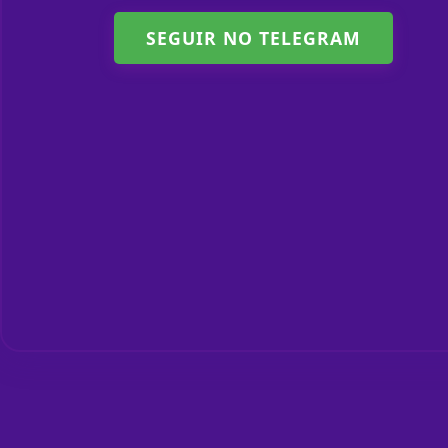
SEGUIR NO TELEGRAM