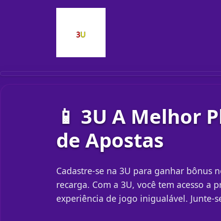
📱 3U A Melhor 
de Apostas
Cadastre-se na 3U para ganhar bônus n
recarga. Com a 3U, você tem acesso a p
experiência de jogo inigualável. Junte-