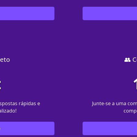
reto
👥 
t
espostas rápidas e
Junte-se a uma com
lizado!
compa
e