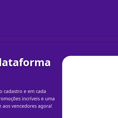
Plataforma
o cadastro e em cada
romoções incríveis e uma
se aos vencedores agora!