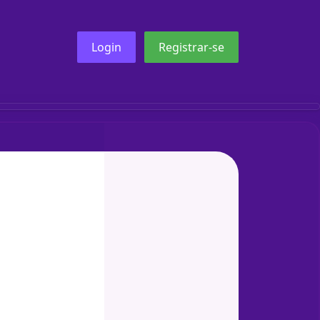
Login
Registrar-se