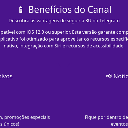
📱 Benefícios do Canal
Descubra as vantagens de seguir a 3U no Telegram
ompatível com iOS 12.0 ou superior. Esta versão garante co
plicativo foi otimizado para aproveitar os recursos específ
nativo, integração com Siri e recursos de acessibilidade.
sivos
📢 Notí
m, promoções especiais
Fique por dentro d
s únicos!
eventos