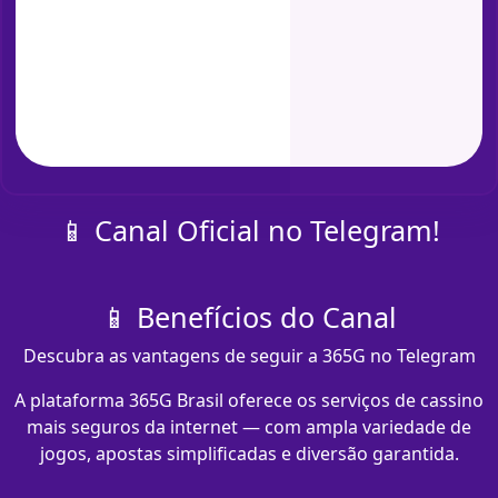
📱 Canal Oficial no Telegram!
📱 Benefícios do Canal
Descubra as vantagens de seguir a 365G no Telegram
A plataforma 365G Brasil oferece os serviços de cassino
mais seguros da internet — com ampla variedade de
jogos, apostas simplificadas e diversão garantida.