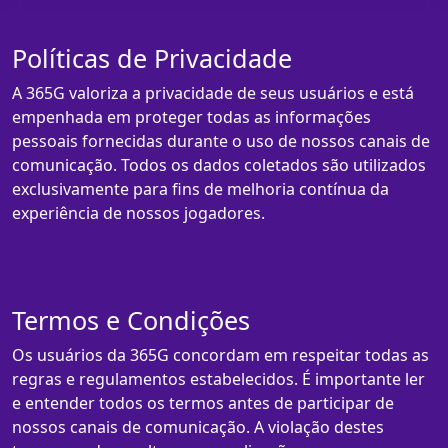
Políticas de Privacidade
A 365G valoriza a privacidade de seus usuários e está
empenhada em proteger todas as informações
pessoais fornecidas durante o uso de nossos canais de
comunicação. Todos os dados coletados são utilizados
exclusivamente para fins de melhoria contínua da
experiência de nossos jogadores.
Termos e Condições
Os usuários da 365G concordam em respeitar todas as
regras e regulamentos estabelecidos. É importante ler
e entender todos os termos antes de participar de
nossos canais de comunicação. A violação destes