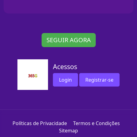
SEGUIR AGORA
Acessos
Login
Registrar-se
Políticas de Privacidade
Termos e Condições
Sitemap