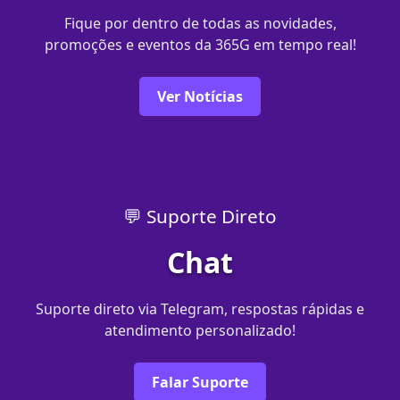
Fique por dentro de todas as novidades,
promoções e eventos da 365G em tempo real!
Ver Notícias
💬 Suporte Direto
Chat
Suporte direto via Telegram, respostas rápidas e
atendimento personalizado!
Falar Suporte