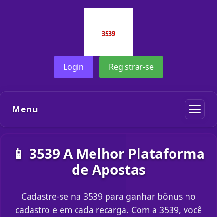
Login
Registrar-se
Menu
📱 3539 A Melhor Plataforma
de Apostas
Cadastre-se na 3539 para ganhar bônus no
cadastro e em cada recarga. Com a 3539, você