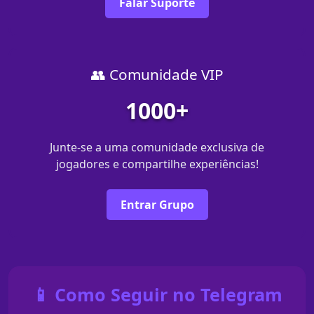
Falar Suporte
👥 Comunidade VIP
1000+
Junte-se a uma comunidade exclusiva de
jogadores e compartilhe experiências!
Entrar Grupo
📱 Como Seguir no Telegram