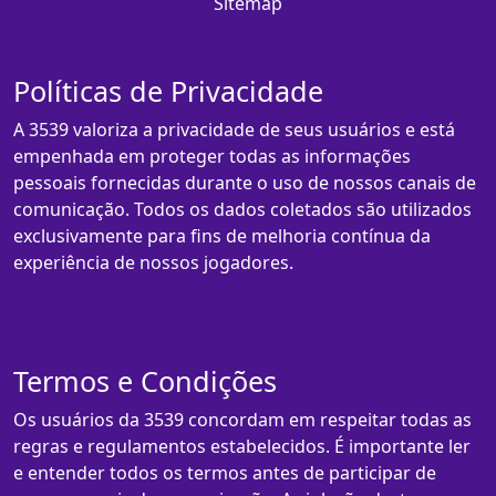
Sitemap
Políticas de Privacidade
A 3539 valoriza a privacidade de seus usuários e está
empenhada em proteger todas as informações
pessoais fornecidas durante o uso de nossos canais de
comunicação. Todos os dados coletados são utilizados
exclusivamente para fins de melhoria contínua da
experiência de nossos jogadores.
Termos e Condições
Os usuários da 3539 concordam em respeitar todas as
regras e regulamentos estabelecidos. É importante ler
e entender todos os termos antes de participar de