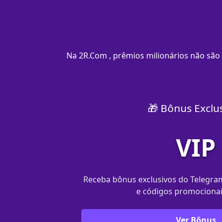
Na 2R.Com , prêmios milionários não são 
🎁 Bônus Exclu
VIP
Receba bônus exclusivos do Telegra
e códigos promocionai
Ver Bônus