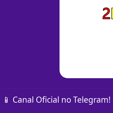
📱 Canal Oficial no Telegram!