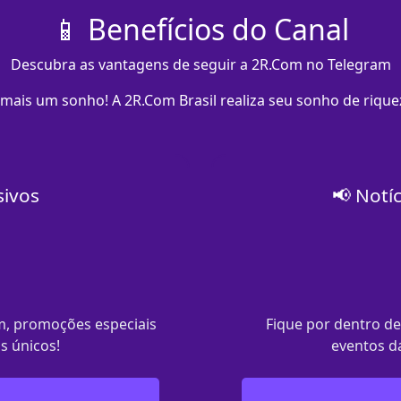
📱 Benefícios do Canal
Descubra as vantagens de seguir a 2R.Com no Telegram
mais um sonho! A 2R.Com Brasil realiza seu sonho de rique
sivos
📢 Notí
m, promoções especiais
Fique por dentro d
s únicos!
eventos d