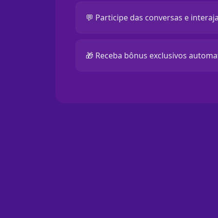
💬 Participe das conversas e interaj
🎁 Receba bônus exclusivos autom