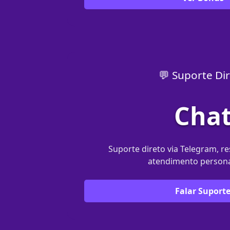
💬 Suporte Di
Cha
Suporte direto via Telegram, r
atendimento persona
Falar Suport