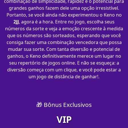
combinação de simplicidade, rapidez e o potencial para
grandes ganhos fazem dele uma opção irresistível.
Portanto, se você ainda não experimentou o Keno no
2JJ
, agora é a hora. Entre no jogo, escolha seus
números da sorte e veja a emoção crescente à medida
que os números são sorteados, esperando que você
consiga fazer uma combinação vencedora que possa
mudar sua sorte. Com tanta diversão e potencial de
ganhos, o Keno definitivamente merece um lugar no
seu repertório de jogos online. E não se esqueça: a
diversão começa com um clique, e você pode estar a
um jogo de distância de ganhar!.
🎁 Bônus Exclusivos
VIP