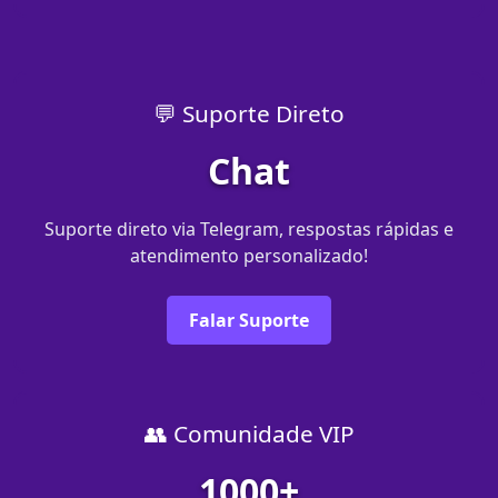
💬 Suporte Direto
Chat
Suporte direto via Telegram, respostas rápidas e
atendimento personalizado!
Falar Suporte
👥 Comunidade VIP
1000+