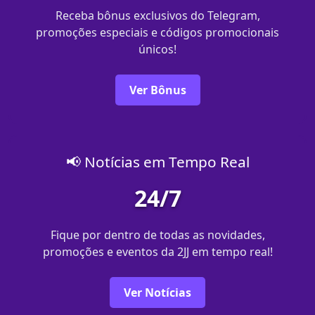
Receba bônus exclusivos do Telegram,
promoções especiais e códigos promocionais
únicos!
Ver Bônus
📢 Notícias em Tempo Real
24/7
Fique por dentro de todas as novidades,
promoções e eventos da 2JJ em tempo real!
Ver Notícias