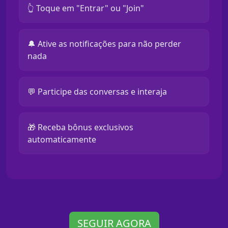
👆 Toque em "Entrar" ou "Join"
🔔 Ative as notificações para não perder
nada
💬 Participe das conversas e interaja
🎁 Receba bônus exclusivos
automaticamente
SEGUIR AGORA