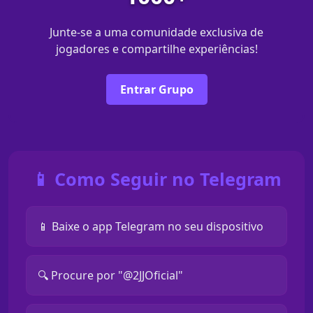
Junte-se a uma comunidade exclusiva de
jogadores e compartilhe experiências!
Entrar Grupo
📱 Como Seguir no Telegram
📱 Baixe o app Telegram no seu dispositivo
🔍 Procure por "@2JJOficial"