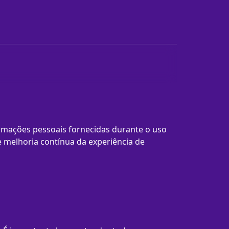
ormações pessoais fornecidas durante o uso
e melhoria contínua da experiência de