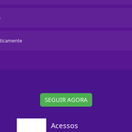
a
aticamente
SEGUIR AGORA
Acessos