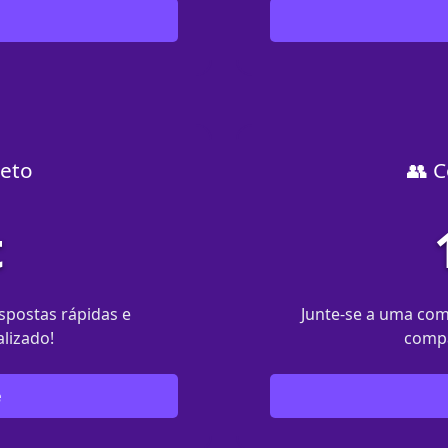
reto
👥 
t
espostas rápidas e
Junte-se a uma com
lizado!
compa
e