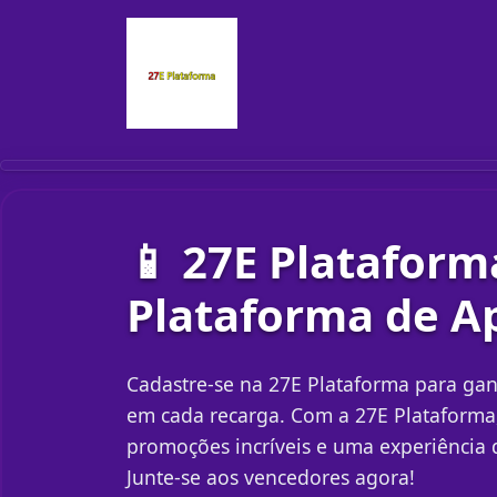
📱 27E Plataform
Plataforma de A
Cadastre-se na 27E Plataforma para ga
em cada recarga. Com a 27E Plataforma
promoções incríveis e uma experiência d
Junte-se aos vencedores agora!