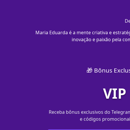
De
Maria Eduarda é a mente criativa e estrat
inovação e paixão pela co
🎁 Bônus Exclu
VIP
Receba bônus exclusivos do Telegra
e códigos promocionai