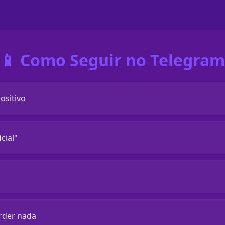
📱 Como Seguir no Telegram
ositivo
cial"
erder nada