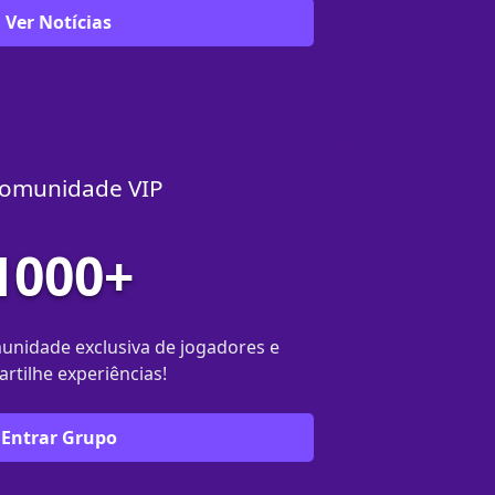
Ver Notícias
Comunidade VIP
1000+
unidade exclusiva de jogadores e
rtilhe experiências!
Entrar Grupo