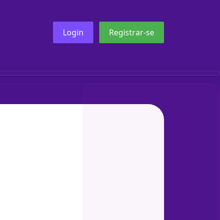
Login
Registrar-se