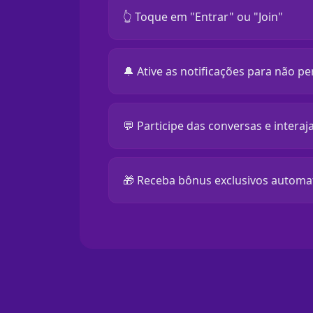
👆 Toque em "Entrar" ou "Join"
🔔 Ative as notificações para não p
💬 Participe das conversas e interaj
🎁 Receba bônus exclusivos autom