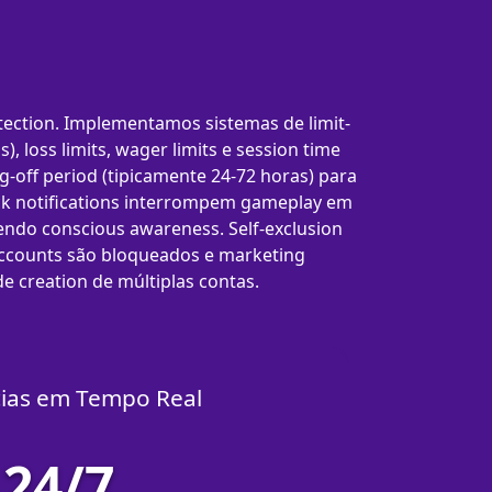
ection. Implementamos sistemas de limit-
, loss limits, wager limits e session time
g-off period (tipicamente 24-72 horas) para
ck notifications interrompem gameplay em
endo conscious awareness. Self-exclusion
accounts são bloqueados e marketing
 creation de múltiplas contas.
cias em Tempo Real
24/7