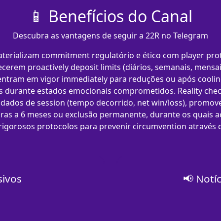
📱 Benefícios do Canal
Descubra as vantagens de seguir a 22R no Telegram
terializam commitment regulatório e ético com player prot
rem proactively deposit limits (diários, semanais, mensais)
s entram em vigor immediately para reduções ou após coolin
s durante estados emocionais comprometidos. Reality che
 dados de session (tempo decorrido, net win/loss), promov
ras a 6 meses ou exclusão permanente, durante os quais 
gorosos protocolos para prevenir circumvention através de
sivos
📢 Notí