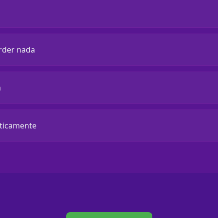
erder nada
a
aticamente