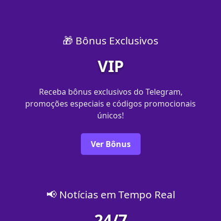
🎁 Bônus Exclusivos
VIP
Receba bônus exclusivos do Telegram,
promoções especiais e códigos promocionais
únicos!
Ver Bônus
📢 Notícias em Tempo Real
24/7