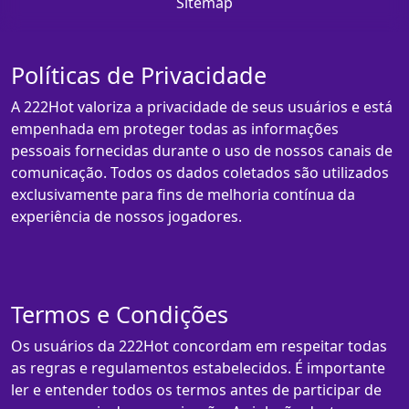
Sitemap
Políticas de Privacidade
A 222Hot valoriza a privacidade de seus usuários e está
empenhada em proteger todas as informações
pessoais fornecidas durante o uso de nossos canais de
comunicação. Todos os dados coletados são utilizados
exclusivamente para fins de melhoria contínua da
experiência de nossos jogadores.
Termos e Condições
Os usuários da 222Hot concordam em respeitar todas
as regras e regulamentos estabelecidos. É importante
ler e entender todos os termos antes de participar de