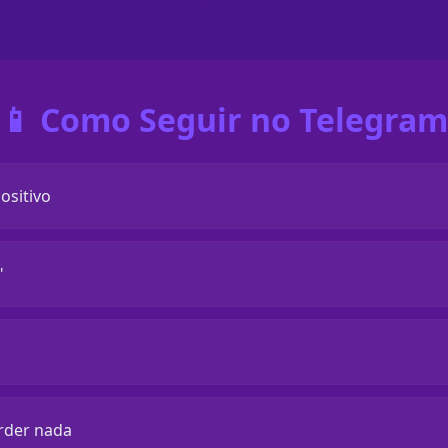
📱 Como Seguir no Telegram
ositivo
"
erder nada