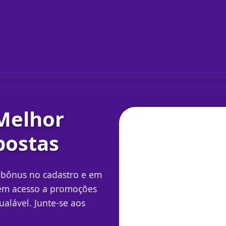
Melhor
postas
 bônus no cadastro e em
tem acesso a promoções
ualável. Junte-se aos