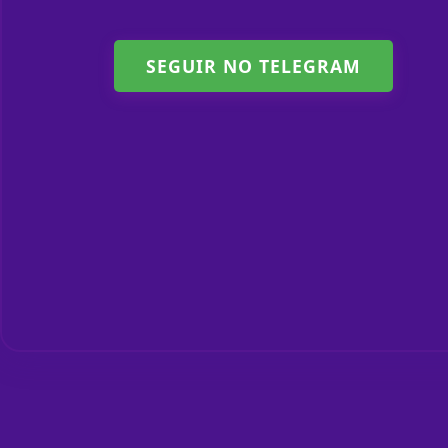
SEGUIR NO TELEGRAM