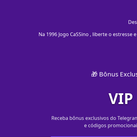
Des
Na 1996 Jogo CaSSino , liberte o estresse
🎁 Bônus Exclu
VIP
Receba bônus exclusivos do Telegra
e códigos promocionai