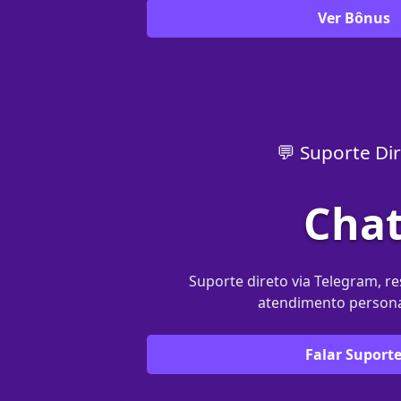
Ver Bônus
💬 Suporte Di
Cha
Suporte direto via Telegram, r
atendimento persona
Falar Suport