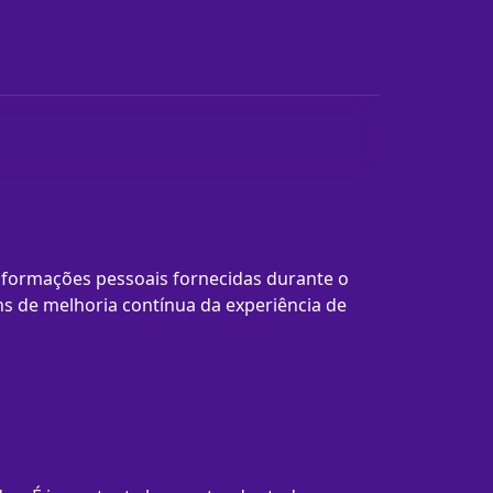
informações pessoais fornecidas durante o
ns de melhoria contínua da experiência de