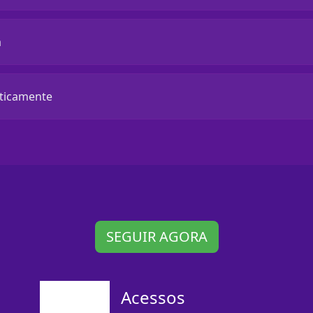
a
aticamente
SEGUIR AGORA
Acessos