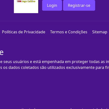
Login
Registrar-se
Políticas de Privacidade
Termos e Condições
Sitemap
de
 de seus usuários e está empenhada em proteger todas as 
 os dados coletados são utilizados exclusivamente para fi