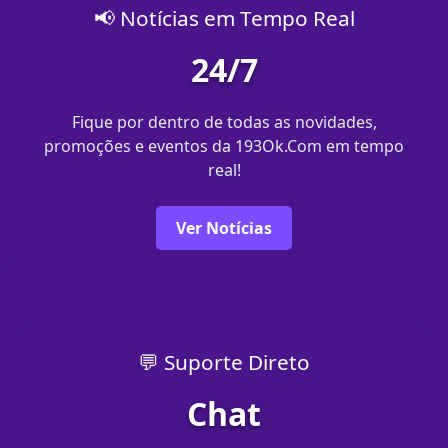
📢 Notícias em Tempo Real
24/7
Fique por dentro de todas as novidades,
promoções e eventos da 193Ok.Com em tempo
real!
Ver Notícias
💬 Suporte Direto
Chat