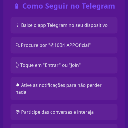
📱 Como Seguir no Telegram
📱 Baixe o app Telegram no seu dispositivo
🔍 Procure por "@10Brl APPOficial"
👆 Toque em "Entrar" ou "Join"
🔔 Ative as notificações para não perder
nada
💬 Participe das conversas e interaja