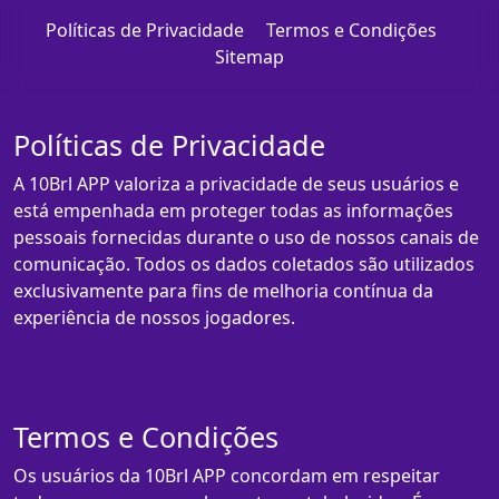
Políticas de Privacidade
Termos e Condições
Sitemap
Políticas de Privacidade
A 10Brl APP valoriza a privacidade de seus usuários e
está empenhada em proteger todas as informações
pessoais fornecidas durante o uso de nossos canais de
comunicação. Todos os dados coletados são utilizados
exclusivamente para fins de melhoria contínua da
experiência de nossos jogadores.
Termos e Condições
Os usuários da 10Brl APP concordam em respeitar