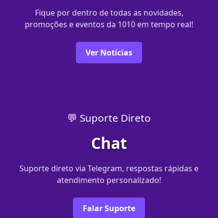
Fique por dentro de todas as novidades,
promoções e eventos da 1010 em tempo real!
Ver Notícias
💬 Suporte Direto
Chat
Suporte direto via Telegram, respostas rápidas e
atendimento personalizado!
Falar Suporte