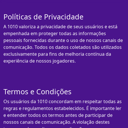
Políticas de Privacidade
A 1010 valoriza a privacidade de seus usuários e está
empenhada em proteger todas as informações
pessoais fornecidas durante o uso de nossos canais de
comunicação. Todos os dados coletados são utilizados
exclusivamente para fins de melhoria contínua da
experiência de nossos jogadores.
Termos e Condições
Os usuários da 1010 concordam em respeitar todas as
regras e regulamentos estabelecidos. É importante ler
e entender todos os termos antes de participar de
nossos canais de comunicação. A violação destes