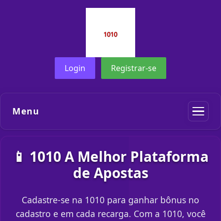
Login
Registrar-se
Menu
📱 1010 A Melhor Plataforma
de Apostas
Cadastre-se na 1010 para ganhar bônus no
cadastro e em cada recarga. Com a 1010, você