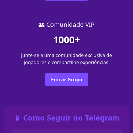
👥 Comunidade VIP
1000+
Junte-se a uma comunidade exclusiva de
jogadores e compartilhe experiências!
Entrar Grupo
📱 Como Seguir no Telegram