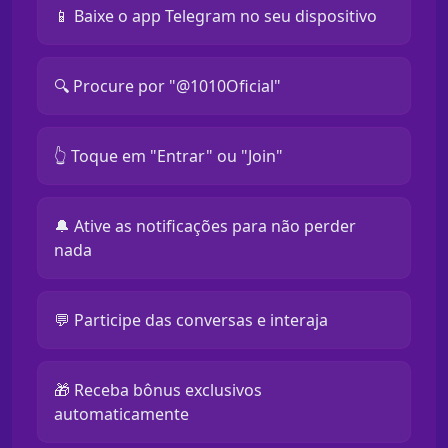
📱 Baixe o app Telegram no seu dispositivo
🔍 Procure por "@1010Oficial"
👆 Toque em "Entrar" ou "Join"
🔔 Ative as notificações para não perder
nada
💬 Participe das conversas e interaja
🎁 Receba bônus exclusivos
automaticamente