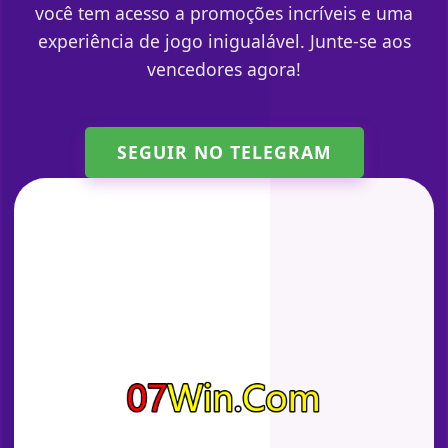
você tem acesso a promoções incríveis e uma
experiência de jogo inigualável. Junte-se aos
vencedores agora!
SEGUIR NO TELEGRAM