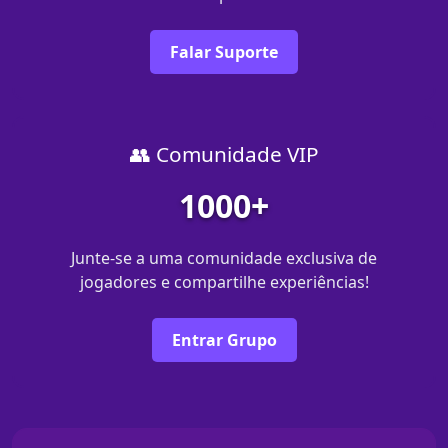
Falar Suporte
👥 Comunidade VIP
1000+
Junte-se a uma comunidade exclusiva de
jogadores e compartilhe experiências!
Entrar Grupo