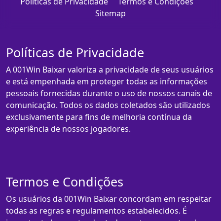
Políticas de Privacidade
Termos e Condições
Sitemap
Políticas de Privacidade
A 001Win Baixar valoriza a privacidade de seus usuários
e está empenhada em proteger todas as informações
pessoais fornecidas durante o uso de nossos canais de
comunicação. Todos os dados coletados são utilizados
exclusivamente para fins de melhoria contínua da
experiência de nossos jogadores.
Termos e Condições
Os usuários da 001Win Baixar concordam em respeitar
todas as regras e regulamentos estabelecidos. É