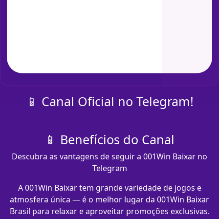
📱 Canal Oficial no Telegram!
📱 Benefícios do Canal
Descubra as vantagens de seguir a 001Win Baixar no
Telegram
A 001Win Baixar tem grande variedade de jogos e
atmosfera única — é o melhor lugar da 001Win Baixar
Brasil para relaxar e aproveitar promoções exclusivas.