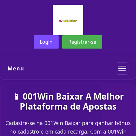
Login
Registrar-se
Menu
📱 001Win Baixar A Melhor
Plataforma de Apostas
Cadastre-se na 001Win Baixar para ganhar bônus
no cadastro e em cada recarga. Com a 001Win