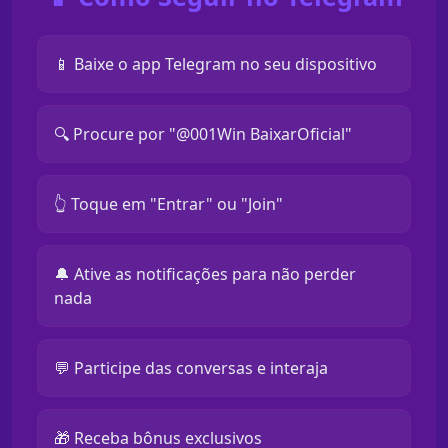
📱 Baixe o app Telegram no seu dispositivo
🔍 Procure por "@001Win BaixarOficial"
👆 Toque em "Entrar" ou "Join"
🔔 Ative as notificações para não perder
nada
💬 Participe das conversas e interaja
🎁 Receba bônus exclusivos