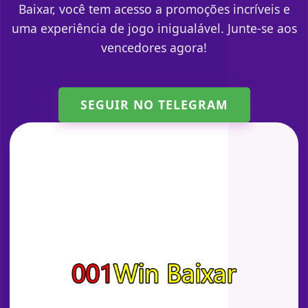
Baixar, você tem acesso a promoções incríveis e
uma experiência de jogo inigualável. Junte-se aos
vencedores agora!
SEGUIR NO TELEGRAM